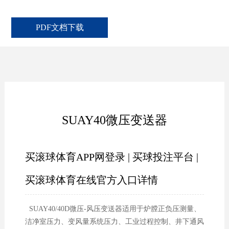
PDF文档下载
SUAY40微压变送器
买滚球体育APP网登录 | 买球投注平台 |
买滚球体育在线官方入口详情
SUAY40/40D微压-风压变送器适用于炉膛正负压测量、
洁净室压力、变风量系统压力、工业过程控制、井下通风