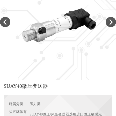
SUAY40微压变送器
所属分类：
压力类
买滚球体育
SUAY40微压/风压变送器选用进口微压敏感元