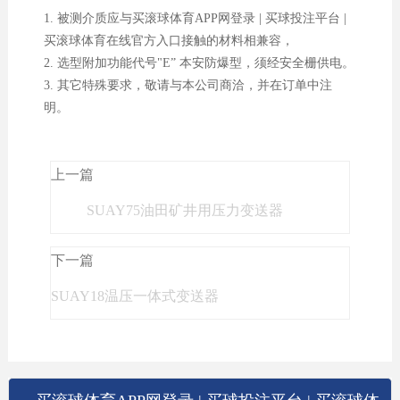
1. 被测介质应与买滚球体育APP网登录 | 买球投注平台 |
买滚球体育在线官方入口接触的材料相兼容，
2. 选型附加功能代号"E” 本安防爆型，须经安全栅供电。
3. 其它特殊要求，敬请与本公司商洽，并在订单中注
明。
上一篇
SUAY75油田矿井用压力变送器
下一篇
SUAY18温压一体式变送器