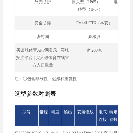
外壳防护
插头型（IP65） 电
缆型（IP67）
安全防爆
Ex iaⅡ CT6（本安）
密封圈
氟橡胶
买滚球体育APP网登录 | 买球
约200克
投注平台 | 买滚球体育在线官
方入口重量
注：①包含非线性、迟滞和重复性
选型参数对照表
型号
量程
精度
输出
安装螺纹
电气
特定
连接
参数