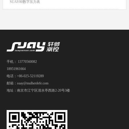
SUAY80数字压力表
手机： 13770560082
18951961664
电话：+86-025-52119289
邮箱：suay@mulherdefe.com
地址：南京市江宁区清水亭西路2-20号3楼