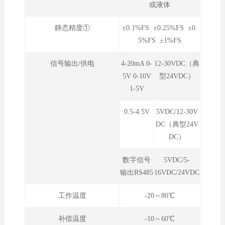
或液体
静态精度①
±0.1%FS ±0.25%FS ±0.
5%FS ±1%FS
信号输出/供电
4-20mA 0-
12-30VDC（典
5V 0-10V
型24VDC）
1-5V
0.5-4.5V
5VDC/12-30V
DC（典型24V
DC）
数字信号
5VDC/5-
输出RS485
16VDC/24VDC
工作温度
-20～80℃
补偿温度
-10～60℃