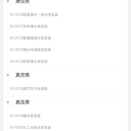
液位类
SUAY28温度液位一体化变送器
SUAY27深井液位变送器
SUAY23耐腐蚀液位变送器
SUAY20液位传感器变送器
SUAY22防雷液位变送器
真空类
SUAY30真空压力传感器
差压类
SUAY40微压变送器
SUAY3051工业差压变送器