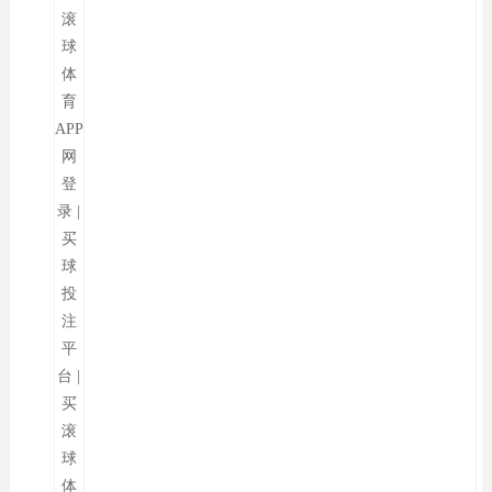
滚
球
体
育
APP
网
登
录 |
买
球
投
注
平
台 |
买
滚
球
体