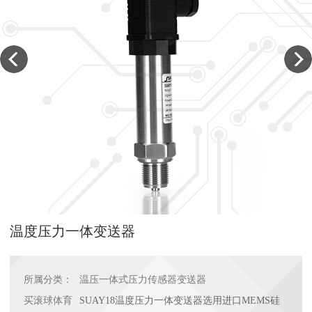
温度压力一体变送器
所属分类：
温压一体式压力传感器变送器
买滚球体育
SUAY18温度压力一体变送器选用进口MEMS硅