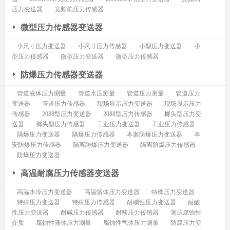
压力变送器
宽频响压力传感器
微型压力传感器变送器
小尺寸压力变送器
小尺寸压力传感器
小型压力变送器
小
型压力传感器
微型压力变送器
微型压力传感器
防爆压力传感器变送器
管道液体压力测量
管道水压测量
管道压力测量
管道压力
变送器
管道压力传感器
现场显示压力变送器
现场显示压力
传感器
2088型压力变送器
2088型压力传感器
榔头型压力变
送器
榔头型压力传感器
工业压力变送器
工业压力传感器
隔爆压力变送器
隔爆压力传感器
本案防爆压力变送器
本
安防爆压力传感器
隔离防爆压力变送器
隔离防爆压力传感器
防爆压力变送器
高温耐腐压力传感器变送器
高温水冷压力变送器
高温熔体压力变送器
特殊压力变送器
特殊压力变送器
特殊压力传感器
耐碱性压力变送器
耐酸
性压力变送器
耐碱压力传感器
耐酸压力传感器
测压腐蚀性
介质
腐蚀性液体压力测量
腐蚀性气体压力测量
防腐压力变