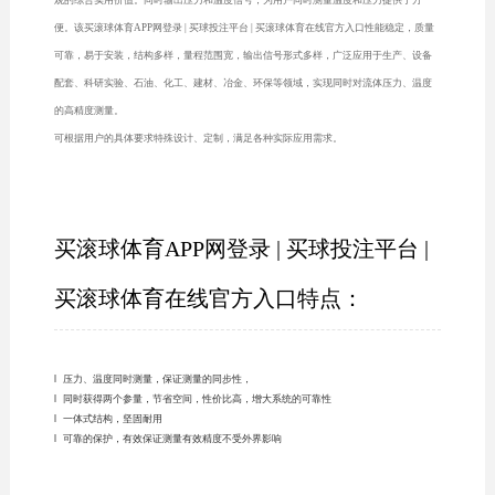
观的综合实用价值。同时输出压力和温度信号，为用户同时测量温度和压力提供了方
便。该买滚球体育APP网登录 | 买球投注平台 | 买滚球体育在线官方入口性能稳定，质量
可靠，易于安装，结构多样，量程范围宽，输出信号形式多样，广泛应用于生产、设备
配套、科研实验、石油、化工、建材、冶金、环保等领域，实现同时对流体压力、温度
的高精度测量。
可根据用户的具体要求特殊设计、定制，满足各种实际应用需求。
买滚球体育APP网登录 | 买球投注平台 |
买滚球体育在线官方入口特点：
l 压力、温度同时测量，保证测量的同步性，
l 同时获得两个参量，节省空间，性价比高，增大系统的可靠性
l 一体式结构，坚固耐用
l 可靠的保护，有效保证测量有效精度不受外界影响