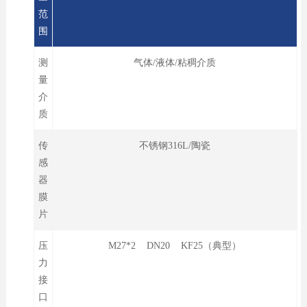
范
围
测
气体/液体/粘稠介质
量
介
质
传
不锈钢316L/陶瓷
感
器
膜
片
压
M27*2 DN20 KF25（典型）
力
接
口