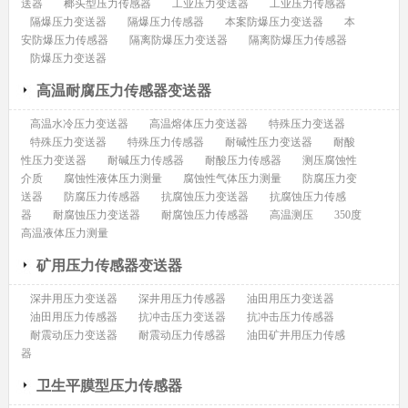
送器
榔头型压力传感器
工业压力变送器
工业压力传感器
隔爆压力变送器
隔爆压力传感器
本案防爆压力变送器
本
安防爆压力传感器
隔离防爆压力变送器
隔离防爆压力传感器
防爆压力变送器
高温耐腐压力传感器变送器
高温水冷压力变送器
高温熔体压力变送器
特殊压力变送器
特殊压力变送器
特殊压力传感器
耐碱性压力变送器
耐酸
性压力变送器
耐碱压力传感器
耐酸压力传感器
测压腐蚀性
介质
腐蚀性液体压力测量
腐蚀性气体压力测量
防腐压力变
送器
防腐压力传感器
抗腐蚀压力变送器
抗腐蚀压力传感
器
耐腐蚀压力变送器
耐腐蚀压力传感器
高温测压
350度
高温液体压力测量
矿用压力传感器变送器
深井用压力变送器
深井用压力传感器
油田用压力变送器
油田用压力传感器
抗冲击压力变送器
抗冲击压力传感器
耐震动压力变送器
耐震动压力传感器
油田矿井用压力传感
器
卫生平膜型压力传感器