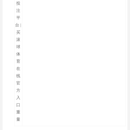
投
注
平
台 |
买
滚
球
体
育
在
线
官
方
入
口
重
量