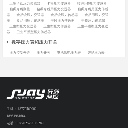
卫生卡盘压力传感器
卡箍压力传感器
喷涂F40压力传感器
粘稠介质测量
粘稠介质用压力变送器
粘稠介质用压力传感
器
食品级压力变送器
食品级压力传感器
食品用压力变送
器
食品用压力传感器
平膜压力变送器
平膜压力传感器
卫生型压力变送器
卫生型压力传感器
卫生平膜型压力变送
器
卫生平膜型压力传感器
数字压力表和压力开关
压力控制开关
压力开关
电池供电压力表
智能压力表
手机： 13770560082
18951961664
电话：+86-025-52119289