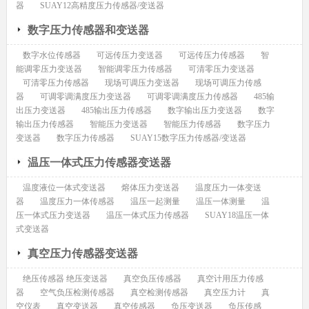
器
SUAY12高精度压力传感器/变送器
数字压力传感器和变送器
数字水位传感器
可远传压力变送器
可远传压力传感器
智
能调零压力变送器
智能调零压力传感器
可清零压力变送器
可清零压力传感器
现场可调压力变送器
现场可调压力传感
器
可调零调满度压力变送器
可调零调满度压力传感器
485输
出压力变送器
485输出压力传感器
数字输出压力变送器
数字
输出压力传感器
智能压力变送器
智能压力传感器
数字压力
变送器
数字压力传感器
SUAY15数字压力传感器/变送器
温压一体式压力传感器变送器
温度液位一体式变送器
熔体压力变送器
温度压力一体变送
器
温度压力一体传感器
温压一起测量
温压一体测量
温
压一体式压力变送器
温压一体式压力传感器
SUAY18温压一体
式变送器
真空压力传感器变送器
绝压传感器 绝压变送器
真空负压传感器
真空计用压力传感
器
空气负压检测传感器
真空检测传感器
真空压力计
真
空仪表
真空变送器
真空传感器
负压变送器
负压传感