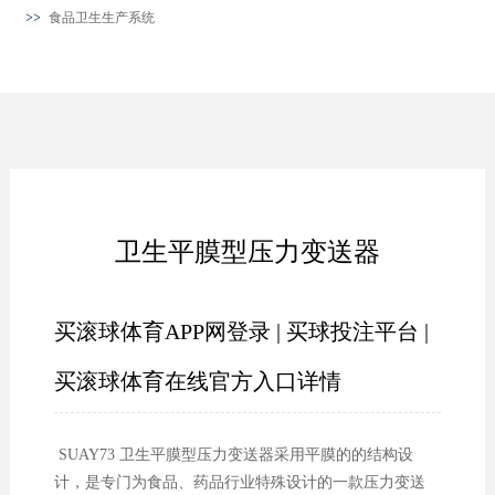
食品卫生生产系统
卫生平膜型压力变送器
买滚球体育APP网登录 | 买球投注平台 |
买滚球体育在线官方入口详情
SUAY73 卫生平膜型压力变送器采用平膜的的结构设
计，是专门为食品、药品行业特殊设计的一款压力变送