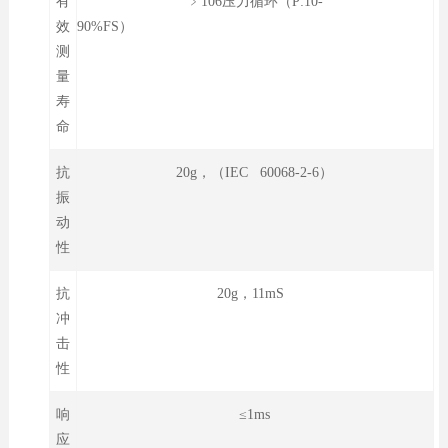
有
﹥106压力循环（P:10-
效
90%FS）
测
量
寿
命
抗
20g，（IEC 60068-2-6）
振
动
性
抗
20g，11mS
冲
击
性
响
≤1ms
应