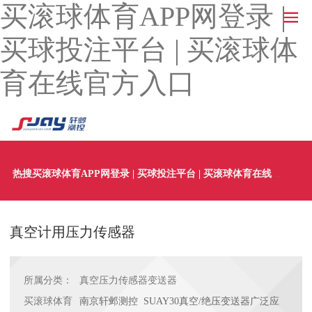
买滚球体育APP网登录 |
买球投注平台 | 买滚球体
育在线官方入口
热搜买滚球体育APP网登录 | 买球投注平台 | 买滚球体育在线官方入口：
真空计用压力传感器
所属分类：
真空压力传感器变送器
买滚球体育
南京轩邺测控 SUAY30真空/绝压变送器广泛应