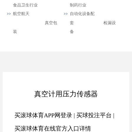
食品卫生行业
制药行业
航空航天
自动化设备配
真空包
套 检漏设
装
备
真空计用压力传感器
买滚球体育APP网登录 | 买球投注平台 |
买滚球体育在线官方入口详情