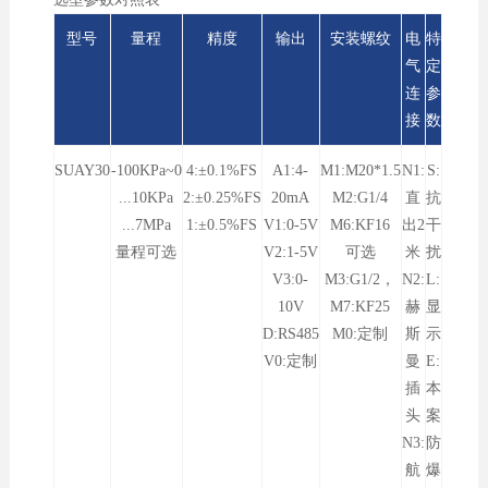
型号
量程
精度
输出
安装螺纹
电
特
气
定
连
参
接
数
SUAY30
-100KPa~0
4:±0.1%FS
A1:4-
M1:M20*1.5
N1:
S:
...10KPa
2:±0.25%FS
20mA
M2:G1/4
直
抗
...7MPa
1:±0.5%FS
V1:0-5V
M6:KF16
出2
干
量程可选
V2:1-5V
可选
米
扰
V3:0-
M3:G1/2，
N2:
L:
10V
M7:KF25
赫
显
D:RS485
M0:定制
斯
示
V0:定制
曼
E:
插
本
头
案
N3:
防
航
爆