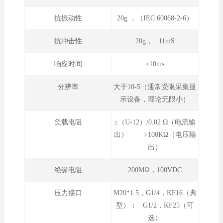
抗振动性
20g ，（IEC 60068-2-6）
抗冲击性
20g， 11mS
响应时间
≥10ms
分辨率
大于10-5（通常受限采集显
示设备，理论无限小）
负载电阻
≤（U-12）/0.02 Ω（电流输
出） >100KΩ（电压输
出）
绝缘电阻
200MΩ，100VDC
压力接口
M20*1.5，G1/4，KF16（典
型）； G1/2，KF25（可
选）