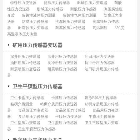
特殊压力变送器
特殊压力传感器
耐碱性压力变送器
耐酸
性压力变送器
耐碱压力传感器
耐酸压力传感器
测压腐蚀性
介质
腐蚀性液体压力测量
腐蚀性气体压力测量
防腐压力变
送器
防腐压力传感器
抗腐蚀压力变送器
抗腐蚀压力传感
器
耐腐蚀压力变送器
耐腐蚀压力传感器
高温测压
350度
高温液体压力测量
矿用压力传感器变送器
深井用压力变送器
深井用压力传感器
油田用压力变送器
油田用压力传感器
抗冲击压力变送器
抗冲击压力传感器
耐震动压力变送器
耐震动压力传感器
油田矿井用压力传感
器
卫生平膜型压力传感器
卫生卡盘压力传感器
卡箍压力传感器
喷涂F40压力传感器
粘稠介质测量
粘稠介质用压力变送器
粘稠介质用压力传感
器
食品级压力变送器
食品级压力传感器
食品用压力变送
器
食品用压力传感器
平膜压力变送器
平膜压力传感器
卫生型压力变送器
卫生型压力传感器
卫生平膜型压力变送
器
卫生平膜型压力传感器