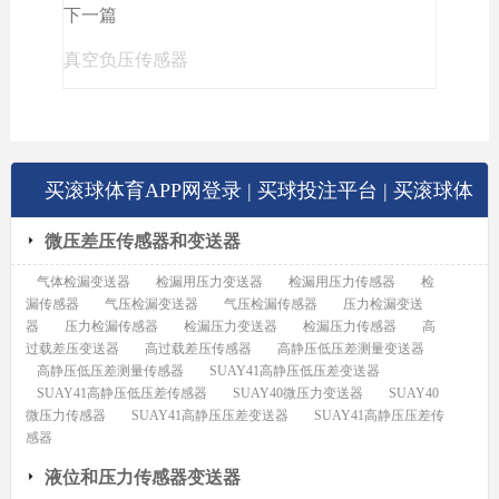
下一篇
真空负压传感器
买滚球体育APP网登录 | 买球投注平台 | 买滚球体
微压差压传感器和变送器
育在线官方入口展示
气体检漏变送器
检漏用压力变送器
检漏用压力传感器
检
漏传感器
气压检漏变送器
气压检漏传感器
压力检漏变送
器
压力检漏传感器
检漏压力变送器
检漏压力传感器
高
过载差压变送器
高过载差压传感器
高静压低压差测量变送器
高静压低压差测量传感器
SUAY41高静压低压差变送器
SUAY41高静压低压差传感器
SUAY40微压力变送器
SUAY40
微压力传感器
SUAY41高静压压差变送器
SUAY41高静压压差传
感器
液位和压力传感器变送器