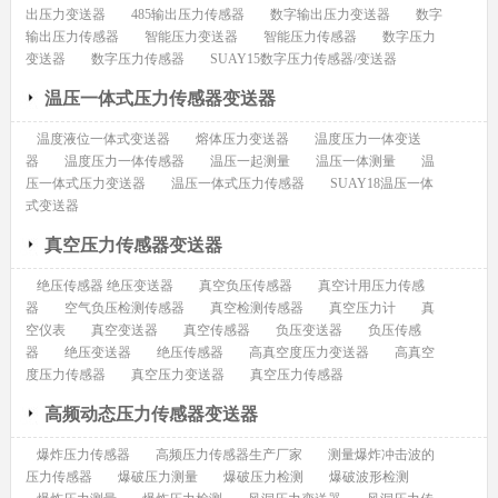
出压力变送器
485输出压力传感器
数字输出压力变送器
数字
输出压力传感器
智能压力变送器
智能压力传感器
数字压力
变送器
数字压力传感器
SUAY15数字压力传感器/变送器
温压一体式压力传感器变送器
温度液位一体式变送器
熔体压力变送器
温度压力一体变送
器
温度压力一体传感器
温压一起测量
温压一体测量
温
压一体式压力变送器
温压一体式压力传感器
SUAY18温压一体
式变送器
真空压力传感器变送器
绝压传感器 绝压变送器
真空负压传感器
真空计用压力传感
器
空气负压检测传感器
真空检测传感器
真空压力计
真
空仪表
真空变送器
真空传感器
负压变送器
负压传感
器
绝压变送器
绝压传感器
高真空度压力变送器
高真空
度压力传感器
真空压力变送器
真空压力传感器
高频动态压力传感器变送器
爆炸压力传感器
高频压力传感器生产厂家
测量爆炸冲击波的
压力传感器
爆破压力测量
爆破压力检测
爆破波形检测