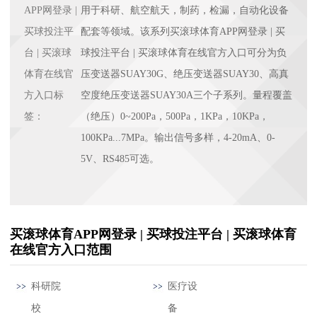
APP网登录 |
用于科研、航空航天，制药，检漏，自动化设备
买球投注平
配套等领域。该系列买滚球体育APP网登录 | 买
台 | 买滚球
球投注平台 | 买滚球体育在线官方入口可分为负
体育在线官
压变送器SUAY30G、绝压变送器SUAY30、高真
方入口标
空度绝压变送器SUAY30A三个子系列。量程覆盖
签：
（绝压）0~200Pa，500Pa，1KPa，10KPa，
100KPa...7MPa。输出信号多样，4-20mA、0-
5V、RS485可选。
买滚球体育APP网登录 | 买球投注平台 | 买滚球体育
在线官方入口范围
科研院
医疗设
校
备