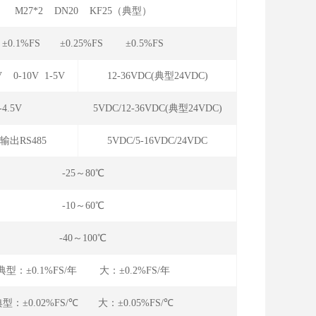
M27*2 DN20 KF25（典型）
±0.1%FS ±0.25%FS ±0.5%FS
V 0-10V 1-5V
12-36VDC(典型24VDC)
-4.5V
5VDC/12-36VDC(典型24VDC)
出RS485
5VDC/5-16VDC/24VDC
-25～80℃
-10～60℃
-40～100℃
典型：±0.1%FS/年 大：±0.2%FS/年
型：±0.02%FS/℃ 大：±0.05%FS/℃