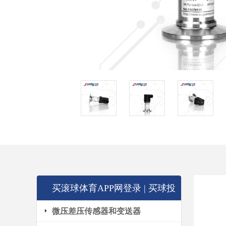
买滚球体育APP网登录 | 买球投
微压差压传感器和变送器
注平台 | 买滚球体育在线官方入口展