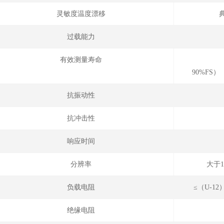
灵敏度温度漂移
典
过载能力
有效测量寿命
9
抗振动性
抗冲击性
响应时间
分辨率
大于
负载电阻
≤（U-1
绝缘电阻