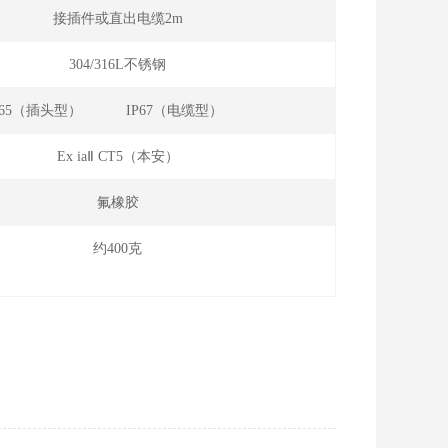
接插件或直出电缆2m
304/316L不锈钢
P65（插头型） IP67（电缆型）
Ex iaⅡ CT5（本安）
氟橡胶
约400克