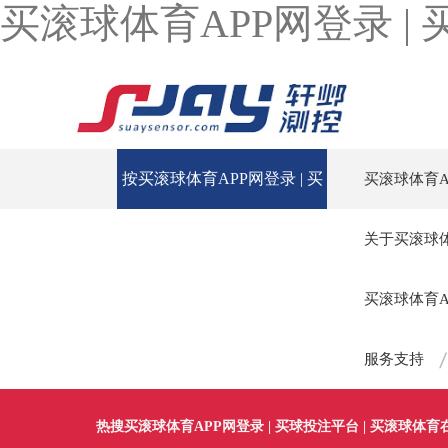
买滚球体育APP网登录 |
按买滚球体育APP网登录 | 买
买滚球体育A
球投注平台 | 买滚球体育在线
关于买滚球体
官方入口范围分类
买滚球体育A
服务支持
热搜买滚球体育APP网登录 | 买球投注平台 | 买滚球体