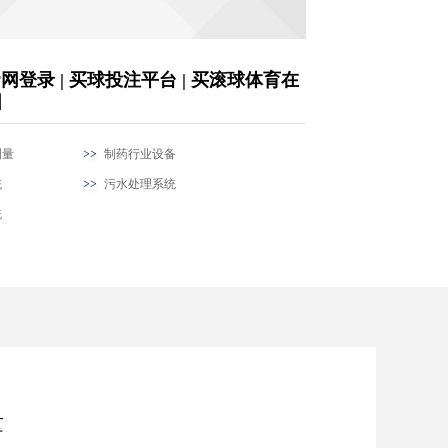
网登录 | 买球投注平台 | 买滚球体育在
围
测量
制药行业设备
统
污水处理系统
统
量