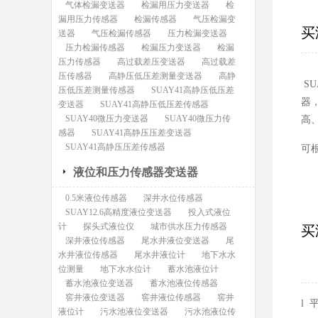
气体检漏变送器
检漏用压力变送器
检
示
漏用压力传感器
检漏传感器
气压检漏变
买
送器
气压检漏传感器
压力检漏变送器
压力检漏传感器
检漏压力变送器
检漏
压力传感器
高过载差压变送器
高过载差
压传感器
高静压低压差测量变送器
高静
S
压低压差测量传感器
SUAY41高静压低压差
器
变送器
SUAY41高静压低压差传感器
SUAY40微压力变送器
SUAY40微压力传
高
感器
SUAY41高静压压差变送器
SUAY41高静压压差传感器
可
液位和压力传感器变送器
0.5米液位传感器
深井水位传感器
SUAY12.6高精度液位变送器
投入式液位
计
探头式液位仪
城市供水压力传感器
买
深井液位传感器
尾水井液位变送器
尾
水井液位传感器
尾水井液位计
地下水水
位测量
地下水水位计
蓄水池液位计
蓄水池液位变送器
蓄水池液位传感器
窖井液位变送器
窖井液位传感器
窖井
l
液位计
污水池液位变送器
污水池液位传