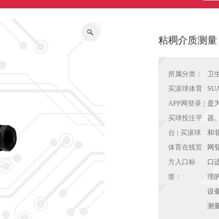
粘稠介质测量
所属分类：
卫
买滚球体育
S
APP网登录 |
是
买球投注平
器
台 | 买滚球
和
体育在线官
网登
方入口标
口
签：
理
设
测