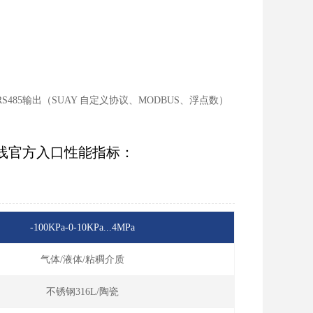
S485输出（SUAY 自定义协议、MODBUS、浮点数）
育在线官方入口性能指标：
-100KPa-0-10KPa...4MPa
气体/液体/粘稠介质
不锈钢316L/陶瓷