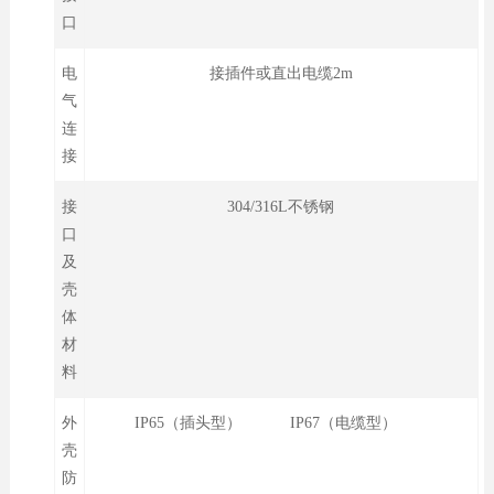
口
电
接插件或直出电缆2m
气
连
接
接
304/316L不锈钢
口
及
壳
体
材
料
外
IP65（插头型） IP67（电缆型）
壳
防