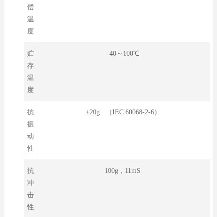
偿
温
度
贮
-40～100℃
存
温
度
抗
±20g （IEC 60068-2-6）
振
动
性
抗
100g，11mS
冲
击
性