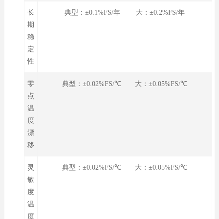
长
典型：±0.1%FS/年 大：±0.2%FS/年
期
稳
定
性
零
典型：±0.02%FS/℃ 大：±0.05%FS/℃
点
温
度
漂
移
灵
典型：±0.02%FS/℃ 大：±0.05%FS/℃
敏
度
温
度