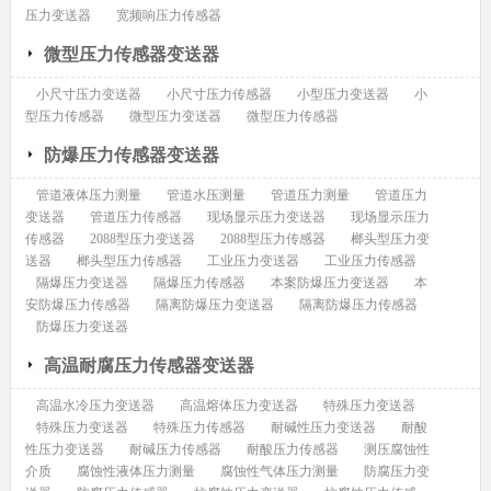
压力变送器
宽频响压力传感器
微型压力传感器变送器
小尺寸压力变送器
小尺寸压力传感器
小型压力变送器
小
型压力传感器
微型压力变送器
微型压力传感器
防爆压力传感器变送器
管道液体压力测量
管道水压测量
管道压力测量
管道压力
变送器
管道压力传感器
现场显示压力变送器
现场显示压力
传感器
2088型压力变送器
2088型压力传感器
榔头型压力变
送器
榔头型压力传感器
工业压力变送器
工业压力传感器
隔爆压力变送器
隔爆压力传感器
本案防爆压力变送器
本
安防爆压力传感器
隔离防爆压力变送器
隔离防爆压力传感器
防爆压力变送器
高温耐腐压力传感器变送器
高温水冷压力变送器
高温熔体压力变送器
特殊压力变送器
特殊压力变送器
特殊压力传感器
耐碱性压力变送器
耐酸
性压力变送器
耐碱压力传感器
耐酸压力传感器
测压腐蚀性
介质
腐蚀性液体压力测量
腐蚀性气体压力测量
防腐压力变