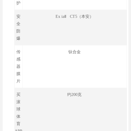
护
安
Ex iaⅡ CT5（本安）
全
防
爆
传
钛合金
感
器
膜
片
买
约200克
滚
球
体
育