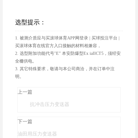
选型提示：
1. 被测介质应与买滚球体育APP网登录 | 买球投注平台 |
买滚球体育在线官方入口接触的材料相兼容，
2. 选型附加功能代号"E” 本安防爆型Ex iaIICT5，须经安
全栅供电。
3. 其它特殊要求，敬请与本公司商洽，并在订单中注
明。
上一篇
抗冲击压力变送器
下一篇
油田用压力变送器