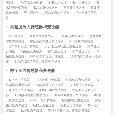
液位计
地下水水位测量
地下水水位计
蓄水池液位计
蓄
水池液位变送器
蓄水池液位传感器
窖井液位变送器
窖井液
位传感器
窖井液位计
污水池液位变送器
污水池液位传感
器
高精度压力传感器和变送器
绝压变送器
高精度大气压力计
0.05级压力变送器
高精度数
字压力传感器
检定用高精度压力传感器
0.05级压力传感器
国产高精度压力传感器
万分之五高精度压力变送器
高精度压
力测量
高精度压力检测
高精度压力计
高精度压力表
高
精度压力仪表
0.075%高精度压力变送器
0.075%高精度压力传感
器
SUAY12高精度压力传感器/变送器
数字压力传感器和变送器
数字水位传感器
可远传压力变送器
可远传压力传感器
智
能调零压力变送器
智能调零压力传感器
可清零压力变送器
可清零压力传感器
现场可调压力变送器
现场可调压力传感
器
可调零调满度压力变送器
可调零调满度压力传感器
485输
出压力变送器
485输出压力传感器
数字输出压力变送器
数字
输出压力传感器
智能压力变送器
智能压力传感器
数字压力
变送器
数字压力传感器
SUAY15数字压力传感器/变送器