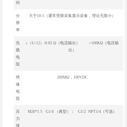
间
分
大于10-5（通常受限采集显示设备，理论无限小）
辨
率
负
≤（U-12）/0.02 Ω（电流输出） >100KΩ（电压输
载
出）
电
阻
绝
200MΩ，100VDC
缘
电
阻
压
M20*1.5 G1/4 （典型）； G1/2 NPT1/4（可选）
力
接