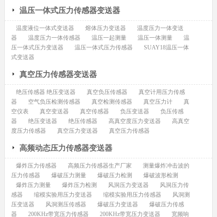
温压一体式压力传感器变送器
温度液位一体式变送器
熔体压力变送器
温度压力一体变送
器
温度压力一体传感器
温压一起测量
温压一体测量
温
压一体式压力变送器
温压一体式压力传感器
SUAY18温压一体
式变送器
真空压力传感器变送器
绝压传感器 绝压变送器
真空负压传感器
真空计用压力传感
器
空气负压检测传感器
真空检测传感器
真空压力计
真
空仪表
真空变送器
真空传感器
负压变送器
负压传感
器
绝压变送器
绝压传感器
高真空度压力变送器
高真空
度压力传感器
真空压力变送器
真空压力传感器
高频动态压力传感器变送器
爆炸压力传感器
高频压力传感器生产厂家
测量爆炸冲击波的
压力传感器
爆破压力测量
爆破压力检测
爆破波形检测
爆炸压力测量
爆炸压力检测
风洞压力变送器
风洞压力传
感器
缩模实验用压力变送器
缩模实验用压力传感器
风洞测
压变送器
风洞测压传感器
爆破压力变送器
爆破压力传感
器
200KHz带宽压力传感器
200KHz带宽压力变送器
宽频响