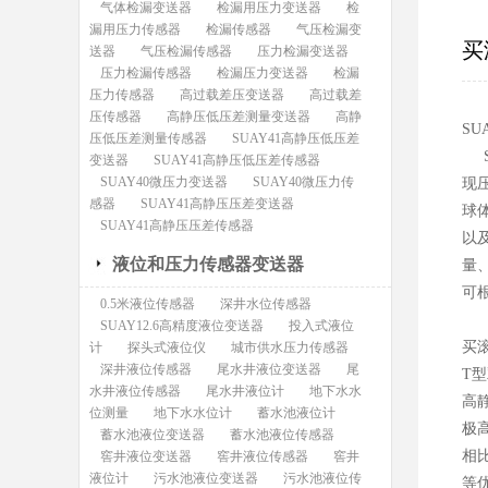
气体检漏变送器
检漏用压力变送器
检
示
漏用压力传感器
检漏传感器
气压检漏变
买
送器
气压检漏传感器
压力检漏变送器
压力检漏传感器
检漏压力变送器
检漏
压力传感器
高过载差压变送器
高过载差
压传感器
高静压低压差测量变送器
高静
SU
压低压差测量传感器
SUAY41高静压低压差
S
变送器
SUAY41高静压低压差传感器
SUAY40微压力变送器
SUAY40微压力传
现
感器
SUAY41高静压压差变送器
球
SUAY41高静压压差传感器
以
液位和压力传感器变送器
量
可
0.5米液位传感器
深井水位传感器
SUAY12.6高精度液位变送器
投入式液位
买滚
计
探头式液位仪
城市供水压力传感器
深井液位传感器
尾水井液位变送器
尾
T
水井液位传感器
尾水井液位计
地下水水
高
位测量
地下水水位计
蓄水池液位计
极
蓄水池液位变送器
蓄水池液位传感器
相
窖井液位变送器
窖井液位传感器
窖井
液位计
污水池液位变送器
污水池液位传
等