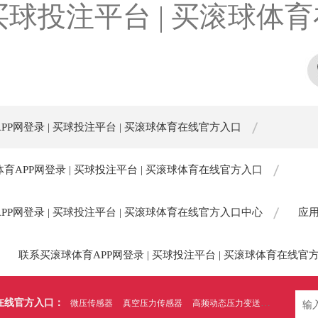
 买球投注平台 | 买滚球
PP网登录 | 买球投注平台 | 买滚球体育在线官方入口
育APP网登录 | 买球投注平台 | 买滚球体育在线官方入口
PP网登录 | 买球投注平台 | 买滚球体育在线官方入口中心
应
联系买滚球体育APP网登录 | 买球投注平台 | 买滚球体育在线官
育在线官方入口：
微压传感器
真空压力传感器
高频动态压力变送器
温压一体