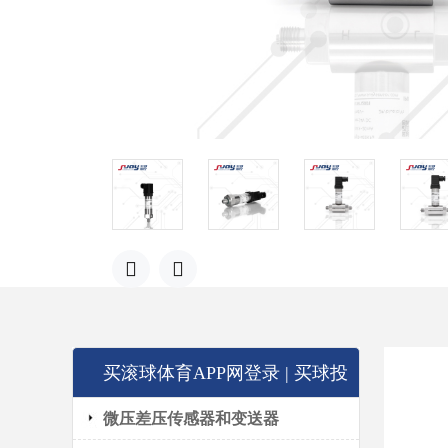
买滚球体育APP网登录 | 买球投
微压差压传感器和变送器
注平台 | 买滚球体育在线官方入口展