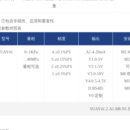
量
：①包含非线性、迟滞和重复性
型参数对照表
型号
量程
精度
输出
安
SUAY41
0~1KPa
4:±0.1%FS
A1:4-20mA
M1:M
...40MPa
3:±0.15%FS
V1:0-5V
M2
量程可选
2:±0.25%FS
V2:1-5V
可
1:±0.5%FS
V3:0-10V
M8:
V4:0.5-4.5V
M3
D:RS485
M
V0:定制
SUAY41.2.A1.M8.N1.