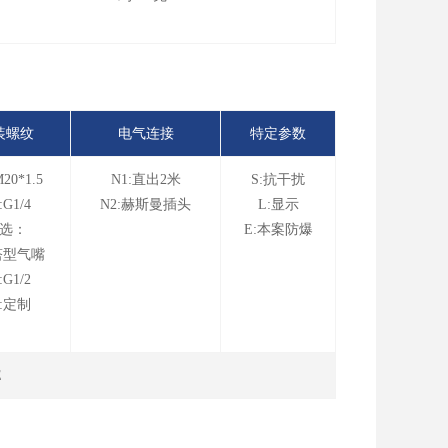
装螺纹
电气连接
特定参数
20*1.5
N1:直出2米
S:抗干扰
:G1/4
N2:赫斯曼插头
L:显示
选：
E:本案防爆
塔型气嘴
:G1/2
0:定制
E