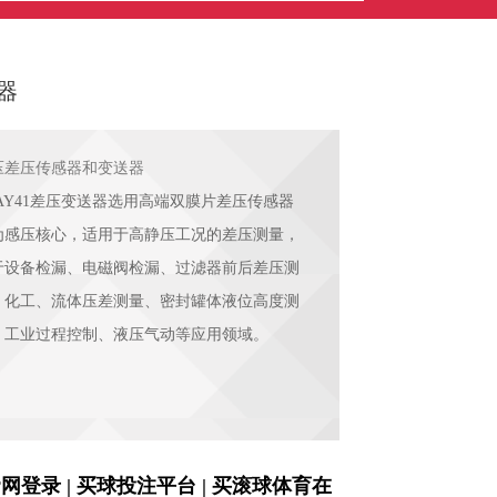
器
压差压传感器和变送器
UAY41差压变送器选用高端双膜片差压传感器
为感压核心，适用于高静压工况的差压测量，
于设备检漏、电磁阀检漏、过滤器前后差压测
、化工、流体压差测量、密封罐体液位高度测
、工业过程控制、液压气动等应用领域。
网登录 | 买球投注平台 | 买滚球体育在