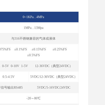
0~1KPa...4MPa
1MPa...13Mpa
与316不锈钢兼容的气体或液体
.075%FS ±0.1%FS ±0.15%FS ±0.25%FS
±0.5%FS
 0-5V 0-10V 1-5V
12-36VDC（典型24VDC）
0.5-4.5V
5VDC/12-36VDC（典型24VDC）
信号输出RS485
5VDC/5-16VDC/24VDC
-20～80℃