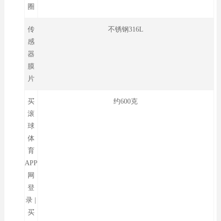
圈
传
不锈钢316L
感
器
膜
片
买
约600克
滚
球
体
育
APP
网
登
录 |
买