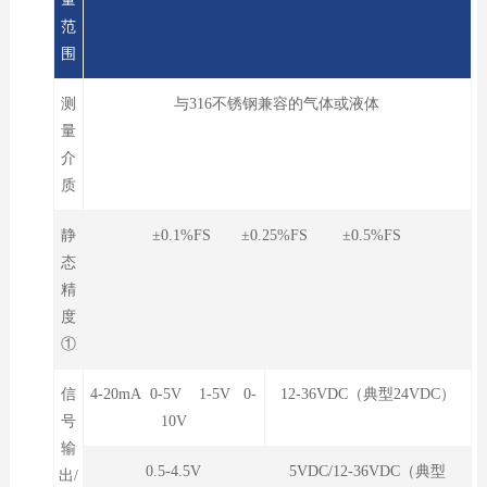
范
围
测
与316不锈钢兼容的气体或液体
量
介
质
静
±0.1%FS ±0.25%FS ±0.5%FS
态
精
度
①
信
4-20mA 0-5V 1-5V 0-
12-36VDC（典型24VDC）
号
10V
输
0.5-4.5V
5VDC/12-36VDC（典型
出/