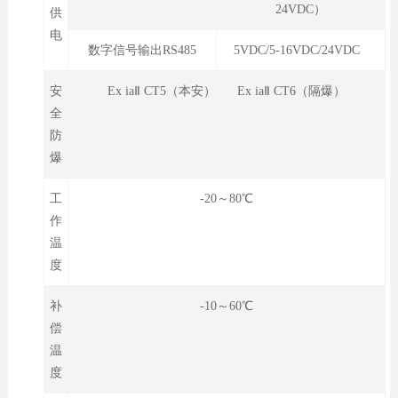
24VDC）
供
电
数字信号输出RS485
5VDC/5-16VDC/24VDC
安
Ex iaⅡ CT5（本安） Ex iaⅡ CT6（隔爆）
全
防
爆
工
-20～80℃
作
温
度
补
-10～60℃
偿
温
度