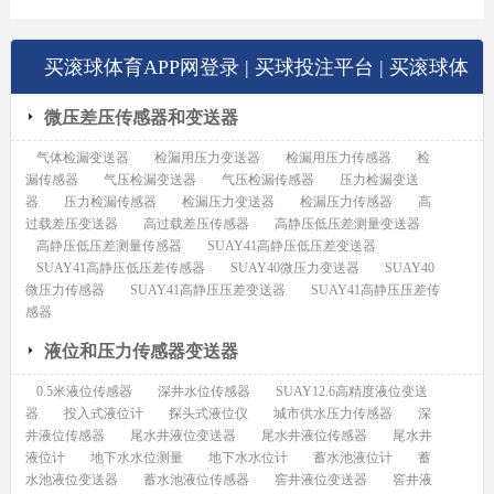
买滚球体育APP网登录 | 买球投注平台 | 买滚球体
微压差压传感器和变送器
育在线官方入口展示
气体检漏变送器
检漏用压力变送器
检漏用压力传感器
检
漏传感器
气压检漏变送器
气压检漏传感器
压力检漏变送
器
压力检漏传感器
检漏压力变送器
检漏压力传感器
高
过载差压变送器
高过载差压传感器
高静压低压差测量变送器
高静压低压差测量传感器
SUAY41高静压低压差变送器
SUAY41高静压低压差传感器
SUAY40微压力变送器
SUAY40
微压力传感器
SUAY41高静压压差变送器
SUAY41高静压压差传
感器
液位和压力传感器变送器
0.5米液位传感器
深井水位传感器
SUAY12.6高精度液位变送
器
投入式液位计
探头式液位仪
城市供水压力传感器
深
井液位传感器
尾水井液位变送器
尾水井液位传感器
尾水井
液位计
地下水水位测量
地下水水位计
蓄水池液位计
蓄
水池液位变送器
蓄水池液位传感器
窖井液位变送器
窖井液