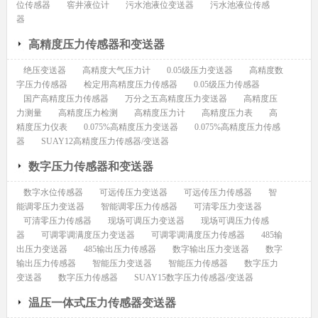
位传感器
窖井液位计
污水池液位变送器
污水池液位传感
器
高精度压力传感器和变送器
绝压变送器
高精度大气压力计
0.05级压力变送器
高精度数
字压力传感器
检定用高精度压力传感器
0.05级压力传感器
国产高精度压力传感器
万分之五高精度压力变送器
高精度压
力测量
高精度压力检测
高精度压力计
高精度压力表
高
精度压力仪表
0.075%高精度压力变送器
0.075%高精度压力传感
器
SUAY12高精度压力传感器/变送器
数字压力传感器和变送器
数字水位传感器
可远传压力变送器
可远传压力传感器
智
能调零压力变送器
智能调零压力传感器
可清零压力变送器
可清零压力传感器
现场可调压力变送器
现场可调压力传感
器
可调零调满度压力变送器
可调零调满度压力传感器
485输
出压力变送器
485输出压力传感器
数字输出压力变送器
数字
输出压力传感器
智能压力变送器
智能压力传感器
数字压力
变送器
数字压力传感器
SUAY15数字压力传感器/变送器
温压一体式压力传感器变送器