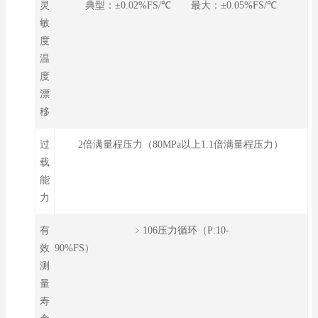
灵
典型：±0.02%FS/℃ 最大：±0.05%FS/℃
敏
度
温
度
漂
移
过
2倍满量程压力（80MPa以上1.1倍满量程压力）
载
能
力
有
﹥106压力循环（P:10-
效
90%FS）
测
量
寿