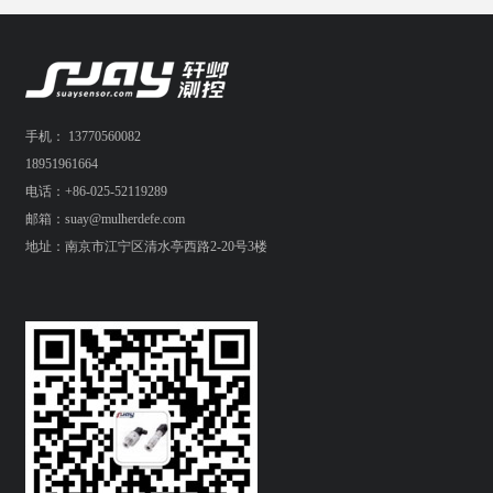
手机： 13770560082
18951961664
电话：+86-025-52119289
邮箱：suay@mulherdefe.com
地址：南京市江宁区清水亭西路2-20号3楼