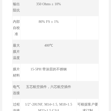
输出
350 Ohms ± 10%
阻抗
内部
80% FS ± 1%
自校
准
最大
400℃
膜片
温度
膜片
15-5PH 带涂层的不锈钢
材料
电气
五芯航空插件，六芯航空插件
连接
过程
1/2″-20UNF, M14×1.5, M18×1.5
可根据客户要
连接
M22×1.5,G3/4
求订制