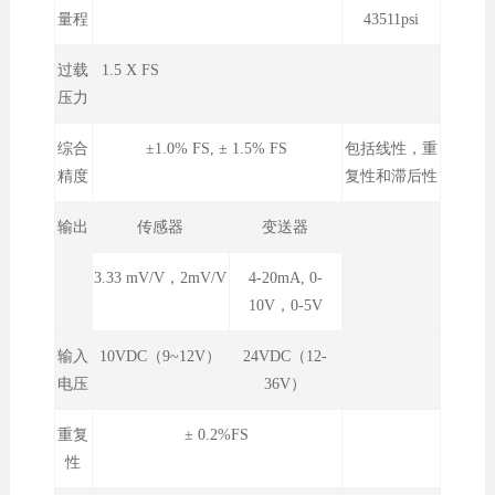
量程
43511psi
过载
1.5 X FS
压力
综合
±1.0% FS, ± 1.5% FS
包括线性，重
精度
复性和滞后性
输出
传感器
变送器
3.33 mV/V，2mV/V
4-20mA, 0-
10V，0-5V
输入
10VDC（9~12V）
24VDC（12-
电压
36V）
重复
± 0.2%FS
性