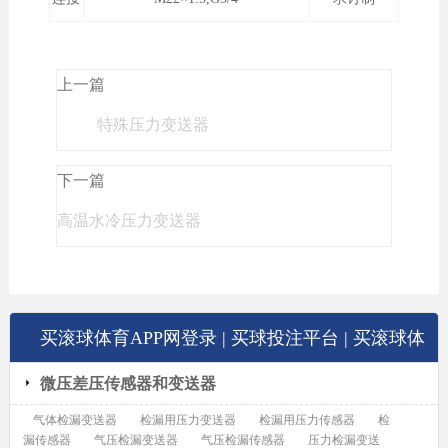
上一篇
特殊压力变送器
下一篇
高温水冷压力变送器
买滚球体育APP网登录 | 买球投注平台 | 买滚球体
微压差压传感器和变送器
育在线官方入口展示
气体检漏变送器
检漏用压力变送器
检漏用压力传感器
检
漏传感器
气压检漏变送器
气压检漏传感器
压力检漏变送