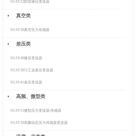
SUAY22防雷液位变送器
真空类
SUAY30真空压力传感器
差压类
SUAY40微压变送器
SUAY3051工业差压变送器
SUAY41差压变送器
高频、微型类
SUAY51微型压力变送器/传感器
SUAY50高频动态压力传感器变送器