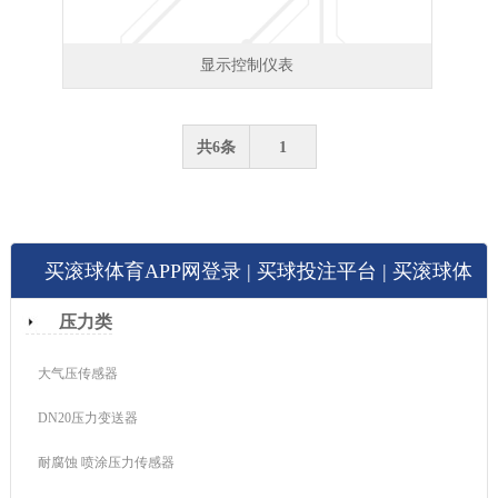
显示控制仪表
共6条
1
买滚球体育APP网登录 | 买球投注平台 | 买滚球体
压力类
育在线官方入口展示
大气压传感器
DN20压力变送器
耐腐蚀 喷涂压力传感器