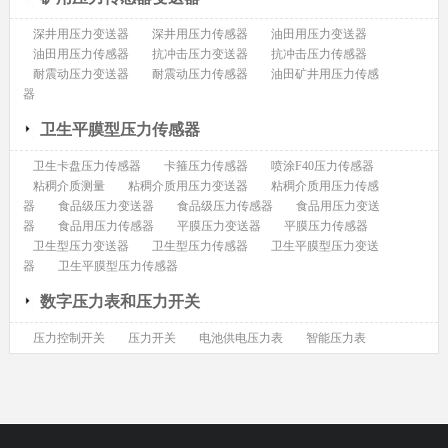
深井用压力变送器
深井用压力传感器
油田用压力变送器
油田用压力传感器
抗冲击压力变送器
抗冲击压力传感器
耐震动压力变送器
耐震动压力传感器
油田矿井用压力传感
器
卫生平膜型压力传感器
卫生卡盘压力传感器
卡箍压力传感器
喷涂F40压力传感器
粘稠介质测量
粘稠介质用压力变送器
粘稠介质用压力传感
器
食品级压力变送器
食品级压力传感器
食品用压力变送
器
食品用压力传感器
平膜压力变送器
平膜压力传感器
卫生型压力变送器
卫生型压力传感器
卫生平膜型压力变送
器
卫生平膜型压力传感器
数字压力表和压力开关
压力控制开关
压力开关
电池供电压力表
智能压力表