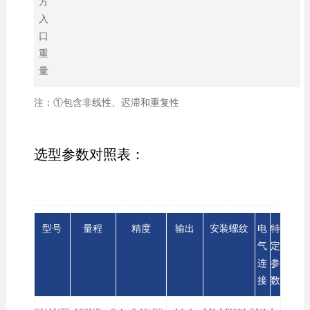
方
入
口
重
量
注：①包含非线性、迟滞和重复性
选型参数对照表：
型号
量程
精度
输出
安装螺纹
电
特
气
定
连
参
接
数