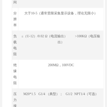
间
分
大于10-5（通常受限采集显示设备，理论无限小）
辨
率
负
≤（U-12）/0.02 Ω（电流输出） >100KΩ（电压输
载
出）
电
阻
绝
200MΩ，100VDC
缘
电
阻
压
M20*1.5 G1/4 （典型）； G1/2 NPT1/4（可选）
力
接