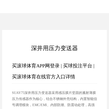
深井用压力变送器
买滚球体育APP网登录 | 买球投注平台 |
买滚球体育在线官方入口详情
SUAY75深井用压力变送器采用感压膜片坚固的溅射薄膜
压力传感器作为核心，结合不锈钢外壳结构，内置智能信
号调理模块，EMC/EMI、内部防潮、防震动处理，高强