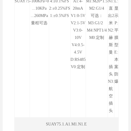
SUAY75
-100KPa~0
4:±0.1%FS
A1:4-
M1:M20*1.5
N1:
L:
...10KPa
2:±0.25%FS
20mA
M2:G1/4
直
显
...260MPa
1:±0.5%FS
V1:0-5V
可选：
出2
示
量程可选
V2:1-5V
M3:G1/2
米
P:
V3:0-
M4:NPT1/4
N2:
平
10V
M0:定制
赫
膜
V4:0.5-
斯
型
4.5V
曼
E:
D:RS485
本
V0:定制
插
案
头
防
N3:
爆
航
空
插
头
SUAY75.1.A1.M1.N1.E