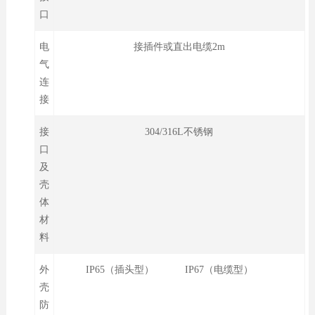
口
电
接插件或直出电缆2m
气
连
接
接
304/316L不锈钢
口
及
壳
体
材
料
外
IP65（插头型） IP67（电缆型）
壳
防