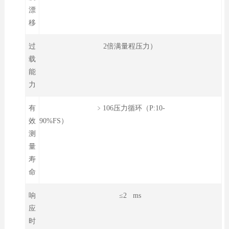
漂
移
过
2倍满量程压力）
载
能
力
有
﹥106压力循环（P:10-
效
90%FS）
测
量
寿
命
响
≤2 ms
应
时