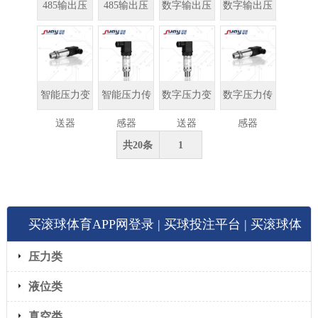
485输出压
485输出压
数字输出压
数字输出压
力变送器
力传感器
力变送器
力传感器
智能压力变
智能压力传
数字压力变
数字压力传
送器
感器
送器
感器
共20条
1
买滚球体育APP网登录 | 买球投注平台 | 买滚球体
压力类
育在线官方入口展示
液位类
真空类