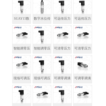
SUAY15数
数字水位传
可远传压力
可远传压力
字压力传感
感器
变送器
传感器
器/变送器
智能调零压
智能调零压
可清零压力
可清零压力
力变送器
力传感器
变送器
传感器
现场可调压
现场可调压
可调零调满
可调零调满
力变送器
力传感器
度压力变送
度压力传感
器
器