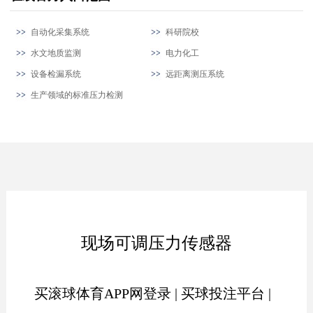
自动化采集系统
科研院校
水文地质监测
电力化工
设备检漏系统
远距离测压系统
生产领域的标准压力检测
现场可调压力传感器
买滚球体育APP网登录 | 买球投注平台 |