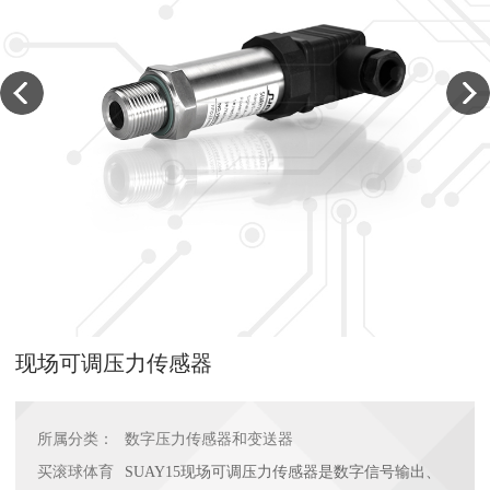
现场可调压力传感器
所属分类：
数字压力传感器和变送器
买滚球体育
SUAY15现场可调压力传感器是数字信号输出、