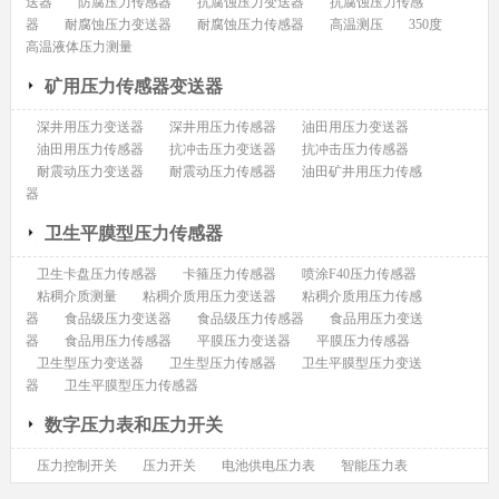
送器
防腐压力传感器
抗腐蚀压力变送器
抗腐蚀压力传感
器
耐腐蚀压力变送器
耐腐蚀压力传感器
高温测压
350度
高温液体压力测量
矿用压力传感器变送器
深井用压力变送器
深井用压力传感器
油田用压力变送器
油田用压力传感器
抗冲击压力变送器
抗冲击压力传感器
耐震动压力变送器
耐震动压力传感器
油田矿井用压力传感
器
卫生平膜型压力传感器
卫生卡盘压力传感器
卡箍压力传感器
喷涂F40压力传感器
粘稠介质测量
粘稠介质用压力变送器
粘稠介质用压力传感
器
食品级压力变送器
食品级压力传感器
食品用压力变送
器
食品用压力传感器
平膜压力变送器
平膜压力传感器
卫生型压力变送器
卫生型压力传感器
卫生平膜型压力变送
器
卫生平膜型压力传感器
数字压力表和压力开关
压力控制开关
压力开关
电池供电压力表
智能压力表