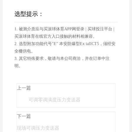
选型提示：
1. 被测介质应与买滚球体育APP网登录 | 买球投注平台 |
买滚球体育在线官方入口接触的材料相兼容。
2. 选型附加功能代号"E” 本安防爆型Ex iaIICT5，须经安
全栅供电。
3. 其它特殊要求，敬请与本公司商洽，并在订单中注
明。
上一篇
可调零调满度压力变送器
下一篇
现场可调压力变送器