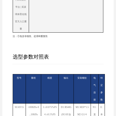
平台 | 买滚
球体育在线
官方入口重
量
注：①包含非线性、迟滞和重复性
选型参数对照表
型号
量程
精度
输出
安装螺纹
电
特
气
定
连
参
接
数
SUAY15
-100KPa~0
5:±0.075%FS
D1:RS485
M1:M20*1.5
N1:
E:
...10KPa
4:±0.1%FS
(SUAY自
M2:G1/4
直
本