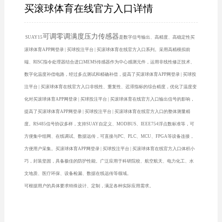
买滚球体育在线官方入口详情
可调零调满度压力传感器
SUAY15
是数字信号输出、高精度、高稳定性买
滚球体育APP网登录 | 买球投注平台 | 买滚球体育在线官方入口系列。采用高精模拟前
端、RISC指令处理器结合进口MEMS传感器作为中心感测元件，运用非线性修正技术、
数字化温度补偿电路，经过多点测试和精确补偿，提高了买滚球体育APP网登录 | 买球投
注平台 | 买滚球体育在线官方入口非线性、重复性、迟滞指标的综合精度，优化了温度变
化对买滚球体育APP网登录 | 买球投注平台 | 买滚球体育在线官方入口输出信号的影响，
提高了买滚球体育APP网登录 | 买球投注平台 | 买滚球体育在线官方入口的整体测量精
度。RS485信号协议多样，支持SUAY自定义、MODBUS、IEEE754浮点数标准等，可
方便集中组网、在线调试、数据远传，可直接与PC、PLC、MCU、FPGA等设备连接，
方便用户采集。买滚球体育APP网登录 | 买球投注平台 | 买滚球体育在线官方入口体积小
巧，封装坚固，具备极佳的防护性能。广泛应用于科研院校、航空航天、电力化工、水
文地质、医疗环保、设备检漏、数据在线远传等领域。
可根据用户的具体要求特殊设计、定制，满足各种实际应用需求。