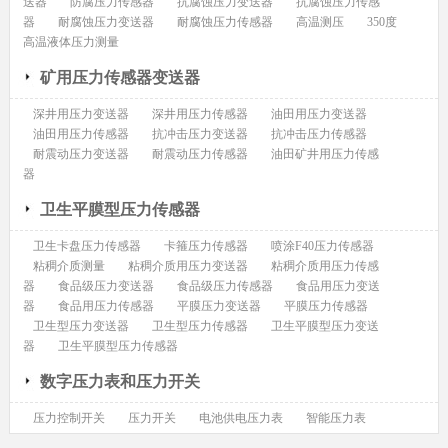
送器
防腐压力传感器
抗腐蚀压力变送器
抗腐蚀压力传感
器
耐腐蚀压力变送器
耐腐蚀压力传感器
高温测压
350度
高温液体压力测量
矿用压力传感器变送器
深井用压力变送器
深井用压力传感器
油田用压力变送器
油田用压力传感器
抗冲击压力变送器
抗冲击压力传感器
耐震动压力变送器
耐震动压力传感器
油田矿井用压力传感
器
卫生平膜型压力传感器
卫生卡盘压力传感器
卡箍压力传感器
喷涂F40压力传感器
粘稠介质测量
粘稠介质用压力变送器
粘稠介质用压力传感
器
食品级压力变送器
食品级压力传感器
食品用压力变送
器
食品用压力传感器
平膜压力变送器
平膜压力传感器
卫生型压力变送器
卫生型压力传感器
卫生平膜型压力变送
器
卫生平膜型压力传感器
数字压力表和压力开关
压力控制开关
压力开关
电池供电压力表
智能压力表