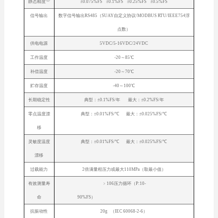
静态精度
±0.075%FS ±0.1%FS ±0.25%FS ±0.5%FS
信号输出
数字信号输出RS485（SUAY自定义协议/MODBUS RTU/IEEE754浮
点数）
供电电源
5VDC/5-16VDC/24VDC
工作温度
-20～85℃
补偿温度
-20～70℃
贮存温度
-40～100℃
长期稳定性
典型：±0.1%FS/年 最大：±0.2%FS/年
零点温度漂
典型：±0.01%FS/℃ 最大：±0.025%FS/℃
移
灵敏度温度
典型：±0.01%FS/℃ 最大：±0.025%FS/℃
漂移
过载能力
2倍满量程压力或最大110MPa（取最小值）
有效测量寿
﹥106压力循环（P:10-
命
90%FS）
抗振动性
20g （IEC 60068-2-6）