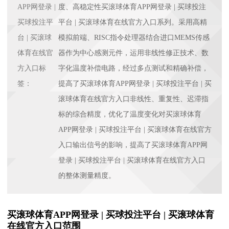
APP网登录 |
度、高稳定性买滚球体育APP网登录 | 买球投注
买球投注平
平台 | 买滚球体育在线官方入口系列。采用高精
台 | 买滚球
模拟前端、RISC指令处理器结合进口MEMS传感
体育在线官
器作为中心感测元件，运用非线性修正技术、数
方入口标
字化温度补偿电路，经过多点测试和精确补偿，
签：
提高了买滚球体育APP网登录 | 买球投注平台 | 买
滚球体育在线官方入口非线性、重复性、迟滞指
标的综合精度，优化了温度变化对买滚球体育
APP网登录 | 买球投注平台 | 买滚球体育在线官方
入口输出信号的影响，提高了买滚球体育APP网
登录 | 买球投注平台 | 买滚球体育在线官方入口
的整体测量精度。
买滚球体育APP网登录 | 买球投注平台 | 买滚球体育
在线官方入口范围