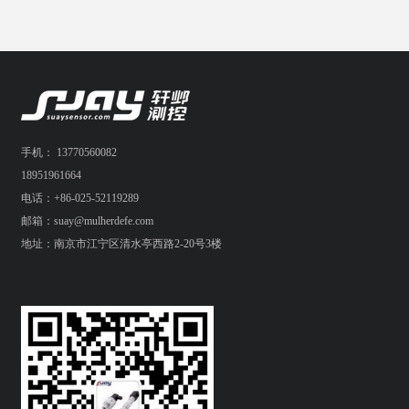
手机： 13770560082
18951961664
电话：+86-025-52119289
邮箱：suay@mulherdefe.com
地址：南京市江宁区清水亭西路2-20号3楼