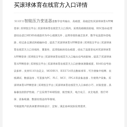
买滚球体育在线官方入口详情
智能压力变送器
SUAY15
是数字信号输出、高精度、高稳定性买滚球体育APP网
登录 | 买球投注平台 | 买滚球体育在线官方入口系列。采用高精模拟前端、RISC指令处理
器结合进口MEMS传感器作为中心感测元件，运用非线性修正技术、数字化温度补偿电
路，经过多点测试和精确补偿，提高了买滚球体育APP网登录 | 买球投注平台 | 买滚球体
育在线官方入口非线性、重复性、迟滞指标的综合精度，优化了温度变化对买滚球体育
APP网登录 | 买球投注平台 | 买滚球体育在线官方入口输出信号的影响，提高了买滚球体
育APP网登录 | 买球投注平台 | 买滚球体育在线官方入口的整体测量精度。RS485信号协
议多样，支持SUAY自定义、MODBUS、IEEE754浮点数标准等，可方便集中组网、在
线调试、数据远传，可直接与PC、PLC、MCU、FPGA等设备连接，方便用户采集。买
滚球体育APP网登录 | 买球投注平台 | 买滚球体育在线官方入口体积小巧，封装坚固，具
备极佳的防护性能。广泛应用于科研院校、航空航天、电力化工、水文地质、医疗环
保、设备检漏、数据在线远传等领域。
可根据用户的具体要求特殊设计、定制，满足各种实际应用需求。