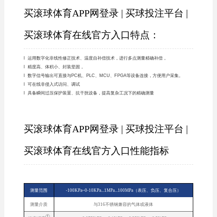
买滚球体育APP网登录 | 买球投注平台 |
买滚球体育在线官方入口特点：
l 运用数字化非线性修正技术、温度自补偿技术，进行多点测量精确补偿，
l 精度高、体积小、封装坚固，
l 数字信号输出可直接与PC机、PLC、MCU、FPGA等设备连接，方便用户采集。
l 可在线非侵入式访问、调试
l 具备瞬间过压保护装置、抗干扰设备，提高复杂工况下的精确测量
买滚球体育APP网登录 | 买球投注平台 |
买滚球体育在线官方入口性能指标
测量范围
-100KPa~0-10KPa...1MPa...100MPa（表压、负压、复合压）
测量介质
与316不锈钢兼容的气体或液体
①