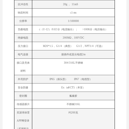
抗冲击性
20g ， 11mS
响应时间
≤1 ms
分辨率
1/100000
负载电阻
≤（U-12）/0.02 Ω（电流输出）； >100KΩ（电压输出）
绝缘电阻
200MΩ，100VDC
压力接口
M20*1.5， G1/4 （典型） G1/2，NPT1/4（可选）
电气连接
接插件或直出电缆2m
接口及壳体
304/316L不锈钢
材料
外壳防护
IP65（插头型） IP67（电缆型）
安全防爆
Ex iaⅡ CT5（本安）
密封圈
氟橡胶
传感器膜片
不锈钢316L
买滚球体育
约200克
APP网登录
| 买球投注