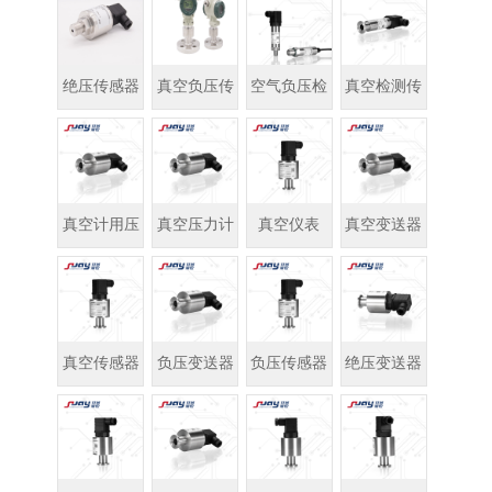
绝压传感器
真空负压传
空气负压检
真空检测传
绝压变送器
感器
测传感器
感器
真空计用压
真空压力计
真空仪表
真空变送器
力传感器
真空传感器
负压变送器
负压传感器
绝压变送器