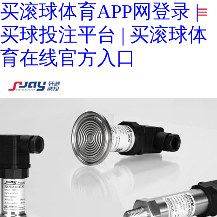
买滚球体育APP网登录 |
买球投注平台 | 买滚球体
育在线官方入口