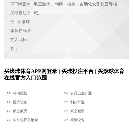
APP网登录 |
航空航天，制药，检漏，自动化设备配套等领
买球投注平
域。
台 | 买滚球
体育在线官
方入口标
签：
买滚球体育APP网登录 | 买球投注平台 | 买滚球体育
在线官方入口范围
科研院校
食品卫生行业
医疗设备
制药行业
航空航天
真空包装
自动化设备配套
检漏设备