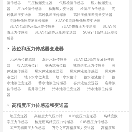
漏传感器
气压检漏变送器
气压检漏传感器
压力检漏变送
器
压力检漏传感器
检漏压力变送器
检漏压力传感器
高
过载差压变送器
高过载差压传感器
高静压低压差测量变送器
高静压低压差测量传感器
SUAY41高静压低压差变送器
SUAY41高静压低压差传感器
SUAY40微压力变送器
SUAY40
微压力传感器
SUAY41高静压压差变送器
SUAY41高静压压差传
感器
液位和压力传感器变送器
0.5米液位传感器
深井水位传感器
SUAY12.6高精度液位变送
器
投入式液位计
探头式液位仪
城市供水压力传感器
深
井液位传感器
尾水井液位变送器
尾水井液位传感器
尾水井
液位计
地下水水位测量
地下水水位计
蓄水池液位计
蓄
水池液位变送器
蓄水池液位传感器
窖井液位变送器
窖井液
位传感器
窖井液位计
污水池液位变送器
污水池液位传感
器
高精度压力传感器和变送器
绝压变送器
高精度大气压力计
0.05级压力变送器
高精度数
字压力传感器
检定用高精度压力传感器
0.05级压力传感器
国产高精度压力传感器
万分之五高精度压力变送器
高精度压