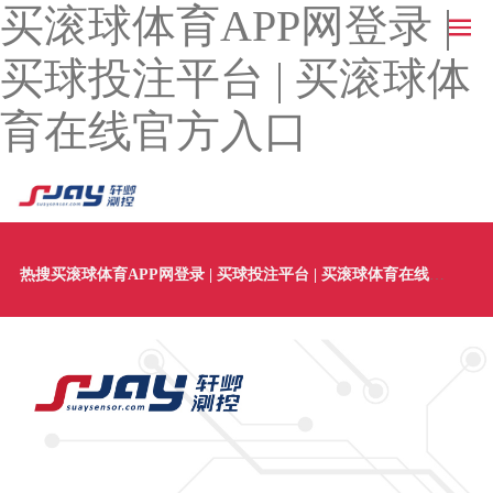
买滚球体育APP网登录 |
买球投注平台 | 买滚球体
育在线官方入口
热搜买滚球体育APP网登录 | 买球投注平台 | 买滚球体育在线官方入口：