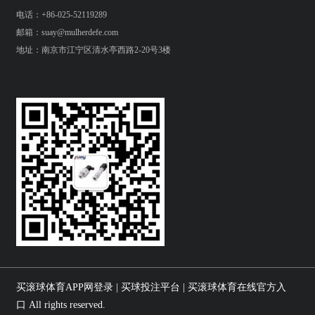
电话：+86-025-52119289
邮箱：suay@mulherdefe.com
地址：南京市江宁区清水亭西路2-20号3楼
买滚球体育APP网登录 | 买球投注平台 | 买滚球体育在线官方入
口 All rights reserved.