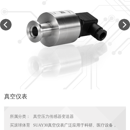
真空仪表
所属分类：
真空压力传感器变送器
买滚球体育
SUAY30真空仪表广泛应用于科研、医疗设备，