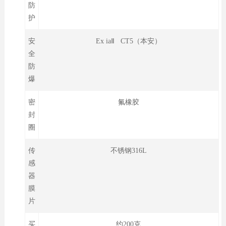
防
护
安
Ex iaⅡ CT5（本安）
全
防
爆
密
氟橡胶
封
圈
传
不锈钢316L
感
器
膜
片
买
约200克