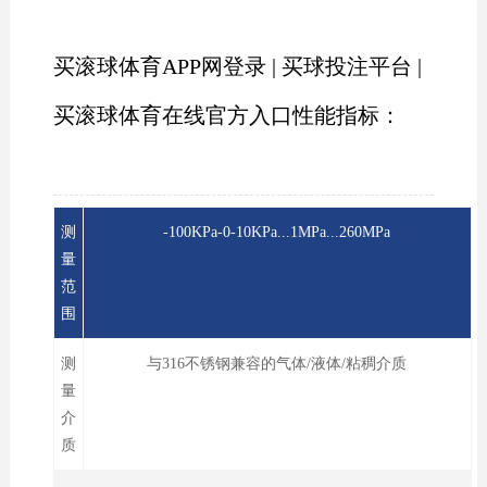
买滚球体育APP网登录 | 买球投注平台 |
买滚球体育在线官方入口性能指标：
测
-100KPa-0-10KPa...1MPa...260MPa
量
范
围
测
与316不锈钢兼容的气体/液体/粘稠介质
量
介
质