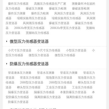
爆炸压力传感器
高频压力传感器生产厂家
测量爆炸冲击波的
压力传感器
爆破压力测量
爆破压力检测
爆破波形检测
爆炸压力测量
爆炸压力检测
风洞压力变送器
风洞压力传
感器
缩模实验用压力变送器
缩模实验用压力传感器
风洞测
压变送器
风洞测压传感器
爆破压力变送器
爆破压力传感
器
200KHz带宽压力传感器
200KHz带宽压力变送器
宽频响
压力变送器
宽频响压力传感器
微型压力传感器变送器
小尺寸压力变送器
小尺寸压力传感器
小型压力变送器
小
型压力传感器
微型压力变送器
微型压力传感器
防爆压力传感器变送器
管道液体压力测量
管道水压测量
管道压力测量
管道压力
变送器
管道压力传感器
现场显示压力变送器
现场显示压力
传感器
2088型压力变送器
2088型压力传感器
榔头型压力变
送器
榔头型压力传感器
工业压力变送器
工业压力传感器
隔爆压力变送器
隔爆压力传感器
本案防爆压力变送器
本
安防爆压力传感器
隔离防爆压力变送器
隔离防爆压力传感器
防爆压力变送器