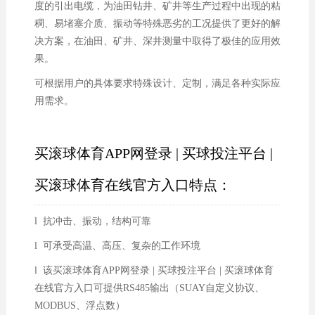
度的引出电缆，为油田钻井、矿井等生产过程中出现的粘
稠、易堵塞介质、振动等特殊恶劣的工况提供了更好的解
决方案，在油田、矿井、深井测量中取得了极佳的应用效
果。
可根据用户的具体要求特殊设计、定制，满足各种实际应
用需求。
买滚球体育APP网登录 | 买球投注平台 |
买滚球体育在线官方入口特点：
l 抗冲击、振动，结构可靠
l 可承受高温、高压、复杂的工作环境
l 该买滚球体育APP网登录 | 买球投注平台 | 买滚球体育
在线官方入口可提供RS485输出（SUAY自定义协议、
MODBUS、浮点数）