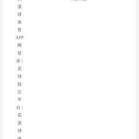
滚
球
体
育
APP
网
登
录 |
买
球
投
注
平
台 |
买
滚
球
体