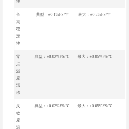
性
长
典型：±0.1%FS/年 最大：±0.2%FS/年
期
稳
定
性
零
典型：±0.02%FS/℃ 最大：±0.05%FS/℃
点
温
度
漂
移
灵
典型：±0.02%FS/℃ 最大：±0.05%FS/℃
敏
度
温