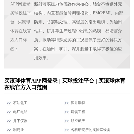
APP网登录 |
溅射薄膜压力传感器作为核心，结合不锈钢外壳
买球投注平
结构，内置智能信号调理模块，EMC/EMI、内部
台 | 买滚球
防潮、防震动处理，高强度的引出电缆，为油田
体育在线官
钻井、矿井等生产过程中出现的粘稠、易堵塞介
方入口标
质、振动等特殊恶劣的工况提供了更好的解决方
签：
案，在油田、矿井、深井测量中取得了极佳的应
用效果。
买滚球体育APP网登录 | 买球投注平台 | 买滚球体育
在线官方入口范围
石油化工
深井勘探
电厂电站
建筑工程
井下仪器
航空航天
制药业
各科研院所的实验室设备