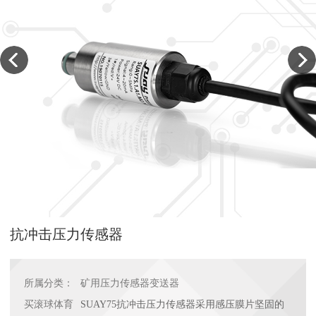
抗冲击压力传感器
所属分类：
矿用压力传感器变送器
买滚球体育
SUAY75抗冲击压力传感器采用感压膜片坚固的