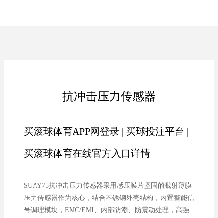
抗冲击压力传感器
买滚球体育APP网登录 | 买球投注平台 |
买滚球体育在线官方入口详情
SUAY75抗冲击压力传感器采用感压膜片坚固的溅射薄膜
压力传感器作为核心，结合不锈钢外壳结构，内置智能信
号调理模块，EMC/EMI、内部防潮、防震动处理，高强