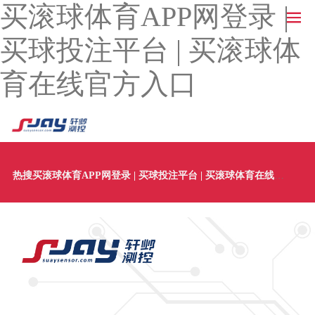
买滚球体育APP网登录 |
买球投注平台 | 买滚球体
育在线官方入口
热搜买滚球体育APP网登录 | 买球投注平台 | 买滚球体育在线官方入口：