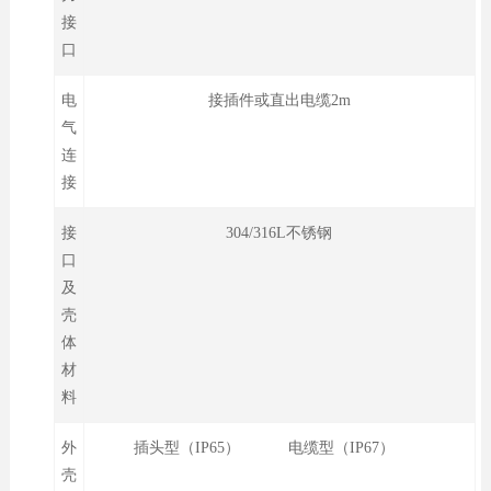
接
口
电
接插件或直出电缆2m
气
连
接
接
304/316L不锈钢
口
及
壳
体
材
料
外
插头型（IP65） 电缆型（IP67）
壳