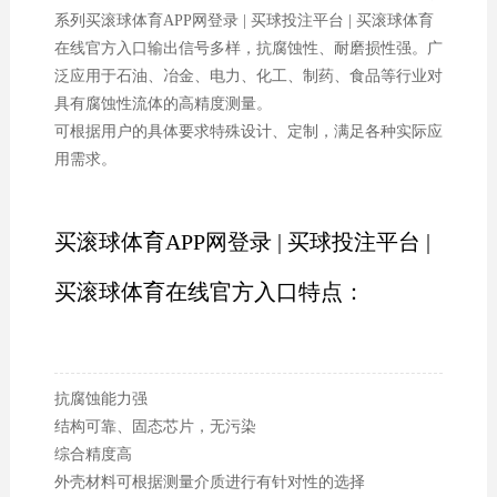
系列买滚球体育APP网登录 | 买球投注平台 | 买滚球体育
在线官方入口输出信号多样，抗腐蚀性、耐磨损性强。广
泛应用于石油、冶金、电力、化工、制药、食品等行业对
具有腐蚀性流体的高精度测量。
可根据用户的具体要求特殊设计、定制，满足各种实际应
用需求。
买滚球体育APP网登录 | 买球投注平台 |
买滚球体育在线官方入口特点：
抗腐蚀能力强
结构可靠、固态芯片，无污染
综合精度高
外壳材料可根据测量介质进行有针对性的选择