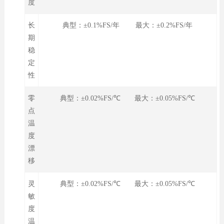
度
长
典型：±0.1%FS/年 最大：±0.2%FS/年
期
稳
定
性
零
典型：±0.02%FS/℃ 最大：±0.05%FS/℃
点
温
度
漂
移
灵
典型：±0.02%FS/℃ 最大：±0.05%FS/℃
敏
度
温