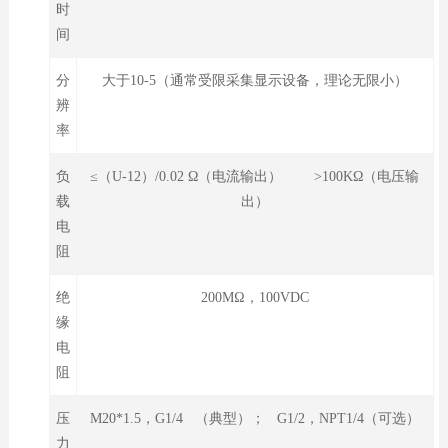
时
间
分
大于10-5（通常受限采集显示设备，理论无限小）
辨
率
负
≤（U-12）/0.02 Ω（电流输出） >100KΩ（电压输
载
出）
电
阻
绝
200MΩ，100VDC
缘
电
阻
压
M20*1.5，G1/4 （典型）； G1/2，NPT1/4（可选）
力