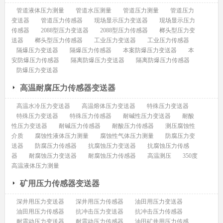
管道液体压力测量
管道水压测量
管道压力测量
管道压力
变送器
管道压力传感器
现场显示压力变送器
现场显示压力
传感器
2088型压力变送器
2088型压力传感器
榔头型压力变
送器
榔头型压力传感器
工业压力变送器
工业压力传感器
隔爆压力变送器
隔爆压力传感器
本案防爆压力变送器
本
安防爆压力传感器
隔离防爆压力变送器
隔离防爆压力传感器
防爆压力变送器
高温耐腐压力传感器变送器
高温水冷压力变送器
高温熔体压力变送器
特殊压力变送器
特殊压力变送器
特殊压力传感器
耐碱性压力变送器
耐酸
性压力变送器
耐碱压力传感器
耐酸压力传感器
测压腐蚀性
介质
腐蚀性液体压力测量
腐蚀性气体压力测量
防腐压力变
送器
防腐压力传感器
抗腐蚀压力变送器
抗腐蚀压力传感
器
耐腐蚀压力变送器
耐腐蚀压力传感器
高温测压
350度
高温液体压力测量
矿用压力传感器变送器
深井用压力变送器
深井用压力传感器
油田用压力变送器
油田用压力传感器
抗冲击压力变送器
抗冲击压力传感器
耐震动压力变送器
耐震动压力传感器
油田矿井用压力传感