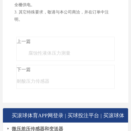
全栅供电。
3. 其它特殊要求，敬请与本公司商洽，并在订单中注
明。
上一篇
腐蚀性液体压力测量
下一篇
耐酸压力传感器
买滚球体育APP网登录 | 买球投注平台 | 买滚球体
微压差压传感器和变送器
育在线官方入口展示