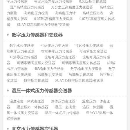
字压力传感器
检定用高精度压力传感器
0.05级压力传感器
国产高精度压力传感器
万分之五高精度压力变送器
高精度压
力测量
高精度压力检测
高精度压力计
高精度压力表
高
精度压力仪表
0.075%高精度压力变送器
0.075%高精度压力传感
器
SUAY12高精度压力传感器/变送器
数字压力传感器和变送器
数字水位传感器
可远传压力变送器
可远传压力传感器
智
能调零压力变送器
智能调零压力传感器
可清零压力变送器
可清零压力传感器
现场可调压力变送器
现场可调压力传感
器
可调零调满度压力变送器
可调零调满度压力传感器
485输
出压力变送器
485输出压力传感器
数字输出压力变送器
数字
输出压力传感器
智能压力变送器
智能压力传感器
数字压力
变送器
数字压力传感器
SUAY15数字压力传感器/变送器
温压一体式压力传感器变送器
温度液位一体式变送器
熔体压力变送器
温度压力一体变送
器
温度压力一体传感器
温压一起测量
温压一体测量
温
压一体式压力变送器
温压一体式压力传感器
SUAY18温压一体
式变送器
真空压力传感器变送器