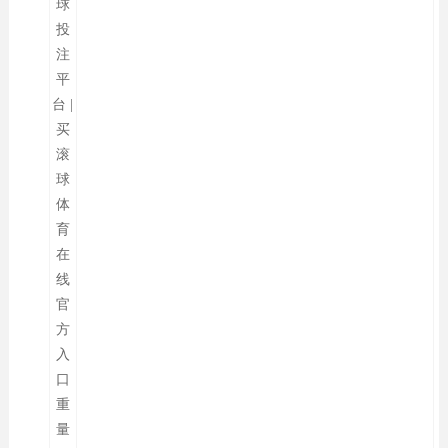
球
投
注
平
台 |
买
滚
球
体
育
在
线
官
方
入
口
重
量