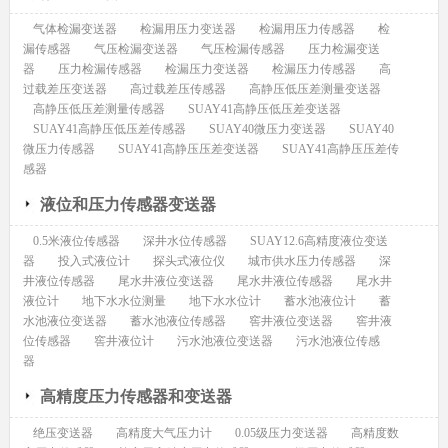
气体检漏变送器
检漏用压力变送器
检漏用压力传感器
检
漏传感器
气压检漏变送器
气压检漏传感器
压力检漏变送
器
压力检漏传感器
检漏压力变送器
检漏压力传感器
高
过载差压变送器
高过载差压传感器
高静压低压差测量变送器
高静压低压差测量传感器
SUAY41高静压低压差变送器
SUAY41高静压低压差传感器
SUAY40微压力变送器
SUAY40
微压力传感器
SUAY41高静压压差变送器
SUAY41高静压压差传
感器
液位和压力传感器变送器
0.5米液位传感器
深井水位传感器
SUAY12.6高精度液位变送
器
投入式液位计
探头式液位仪
城市供水压力传感器
深
井液位传感器
尾水井液位变送器
尾水井液位传感器
尾水井
液位计
地下水水位测量
地下水水位计
蓄水池液位计
蓄
水池液位变送器
蓄水池液位传感器
窖井液位变送器
窖井液
位传感器
窖井液位计
污水池液位变送器
污水池液位传感
器
高精度压力传感器和变送器
绝压变送器
高精度大气压力计
0.05级压力变送器
高精度数